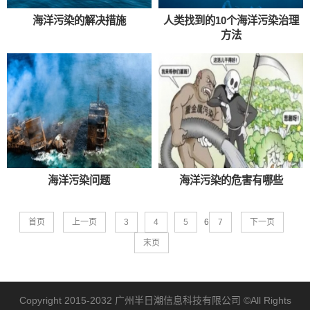
海洋污染的解决措施
人类找到的10个海洋污染治理
方法
海洋污染问题
海洋污染的危害有哪些
首页
上一页
3
4
5
6
7
下一页
末页
Copyright 2015-2032
广州半日潮信息科技有限公司
©All Rights